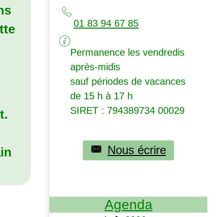
ns
01 83 94 67 85
tte
Permanence les vendredis
après-midis
sauf périodes de vacances
de 15 h à 17 h
SIRET
: 794389734 00029
t
.
Nous écrire
ain
Agenda