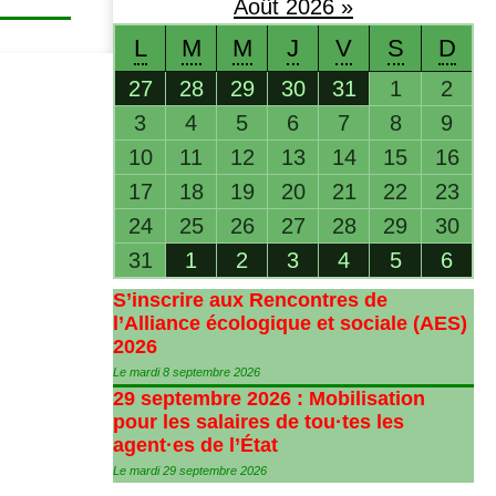
Août
2026
»
L
M
M
J
V
S
D
27
28
29
30
31
1
2
3
4
5
6
7
8
9
10
11
12
13
14
15
16
17
18
19
20
21
22
23
24
25
26
27
28
29
30
31
1
2
3
4
5
6
S’inscrire aux Rencontres de
l’Alliance écologique et sociale (
AES
)
2026
Le mardi 8 septembre 2026
29 septembre 2026 : Mobilisation
pour les salaires de tou
·
tes les
agent
·
es de l’État
Le mardi 29 septembre 2026