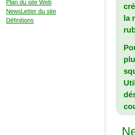
Plan du site Web
cré
NewsLetter du site
la 
Définitions
rub
Pou
pl
squ
Uti
dés
cou
Ne