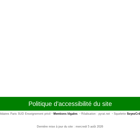
Politique d’accessibilité du site
idaires Paris SUD Enseignement privé
•
Mentions légales
•
Réalisation : pyrat.net
•
Squelette
SoyezCré
Dernière mise à jour du site : mercredi 5 août 2026