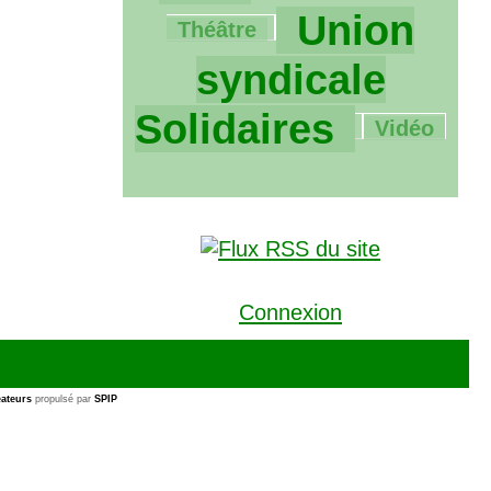
1930/1930
Union
Théâtre
syndicale
66/1930
Solidaires
Vidéo
Connexion
ateurs
propulsé par
SPIP