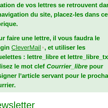
ation de vos lettres se retrouvent da
navigation du site, placez-les dans ce
rique.
r faire une lettre, il vous faudra le
ugin
CleverMail
, et utiliser les
elettes :
lettre_libre
et
lettre_libre_tx
lisez le mot clef
Courrier_libre
pour
igner l’article servant pour le proch
rrier.
wsletter