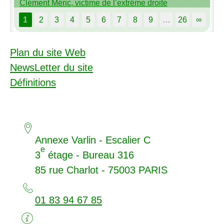
Clément Méric, victime de l’extrême droite
1
2
3
4
5
6
7
8
9
…
26
∞
Plan du site Web
NewsLetter du site
Définitions
Annexe Varlin - Escalier C
e
3
étage - Bureau 316
85 rue Charlot - 75003
PARIS
01 83 94 67 85