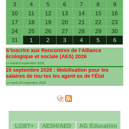
3
4
5
6
7
8
9
10
11
12
13
14
15
16
17
18
19
20
21
22
23
24
25
26
27
28
29
30
31
1
2
3
4
5
6
S’inscrire aux Rencontres de l’Alliance
écologique et sociale (
AES
) 2026
Le mardi 8 septembre 2026
29 septembre 2026 : Mobilisation pour les
salaires de tou
·
tes les agent
·
es de l’État
Le mardi 29 septembre 2026
21/1062
81/1062
9/1062
LGBT
+
AESH
/
AED
AG
Éducation