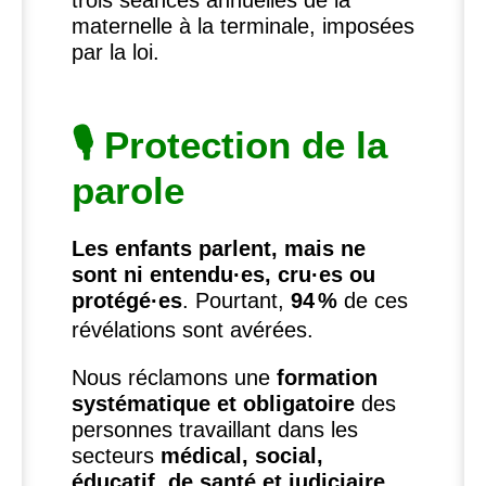
trois séances annuelles de la
maternelle à la terminale, imposées
par la loi.
🎙 Protection de la
parole
Les enfants parlent, mais ne
sont ni entendu
·
es, cru
·
es ou
protégé
·
es
. Pourtant,
94
%
de ces
révélations sont avérées.
Nous réclamons une
formation
systématique et obligatoire
des
personnes travaillant dans les
secteurs
médical, social,
éducatif, de santé et judiciaire