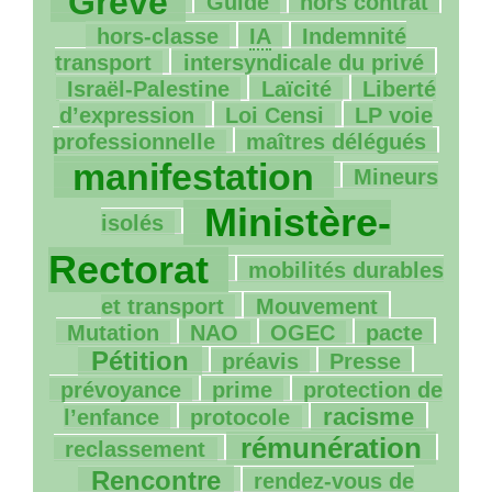
Grève
Guide
hors contrat
14/1062
9/1062
hors-classe
IA
Indemnité
28/1062
74/1062
transport
intersyndicale du privé
27/1062
140/1062
Israël-Palestine
Laïcité
Liberté
37/1062
44/1062
d’expression
Loi Censi
LP
voie
182/1062
847/1062
professionnelle
maîtres délégués
129/1062
manifestation
Mineurs
985/1062
Ministère-
isolés
51/1062
Rectorat
mobilités durables
45/1062
32/1062
et transport
Mouvement
4/1062
63/1062
71/1062
376/1062
Mutation
NAO
OGEC
pacte
107/1062
16/1062
97/1062
Pétition
préavis
Presse
160/1062
42/1062
prévoyance
prime
protection de
4/1062
241/1062
125/1062
racisme
l’enfance
protocole
511/1062
372/1062
rémunération
reclassement
111/1062
Rencontre
rendez-vous de