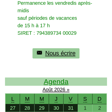
Permanence les vendredis après-
midis
sauf périodes de vacances
de 15 h à 17 h
SIRET
: 794389734 00029
Nous écrire
Agenda
Août
2026
»
L
M
M
J
V
S
D
27
28
29
30
31
1
2