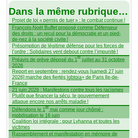
Dans la même rubrique…
Projet de loi «
permis de tuer
» : le combat continue
!
François-Noël Buffet proposé comme Défenseur
des droits : un recul pour la démocratie et un pied-
de-nez à la société civile
!
Présomption de légitime défense pour les forces de
l’ordre : Solidaires vent debout contre l’impunité
!
er
Préavis de grève déposé du 1
juillet au 31 octobre
2026
Report en septembre : rendez-vous [samedi 27 juin
2026] marche des fiertés
lgbtqia
+ de Paris Ile-de-
France
21 juin 2026 : Manifestons contre tous les racismes
Plutôt que financer la sécu, le gouvernement
attaque encore nos arrêts maladie
!
er
Défendons le 1
mai comme jour chômé :
mobilisation le 16 juin
Coalition loi intégrale : pour Lyhanna et toutes les
victimes
Rassemblement et manifestation en mémoire de