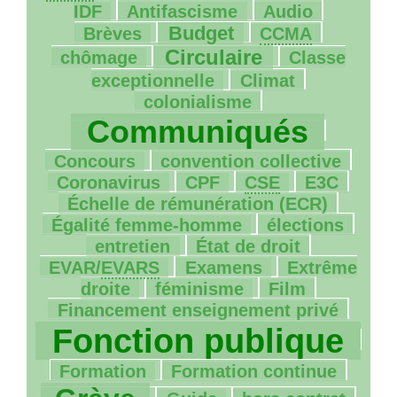
121/1062
28/1062
33/1062
IDF
Antifascisme
Audio
276/1062
176/1062
8/1062
Budget
Brèves
CCMA
391/1062
143/1062
Circulaire
chômage
Classe
119/1062
42/1062
exceptionnelle
Climat
951/1062
colonialisme
104/1062
Communiqués
18/1062
65/1062
Concours
convention collective
4/1062
18/1062
9/1062
44/1062
Coronavirus
CPF
CSE
E3C
57/1062
Échelle de rémunération (
ECR
)
98/1062
4/1062
Égalité femme-homme
élections
90/1062
46/1062
entretien
État de droit
82/1062
168/1062
EVAR
/
EVARS
Examens
Extrême
184/1062
48/1062
43/1062
droite
féminisme
Film
1047/1062
Financement enseignement privé
Fonction publique
198/1062
100/1062
776/1062
Formation
Formation continue
24/1062
13/1062
135/1062