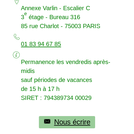
Annexe Varlin - Escalier C
e
3
étage - Bureau 316
85 rue Charlot - 75003
PARIS
01 83 94 67 85
Permanence les vendredis après-
midis
sauf périodes de vacances
de 15 h à 17 h
SIRET
: 794389734 00029
Nous écrire