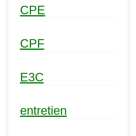
CPE
CPF
E3C
entretien