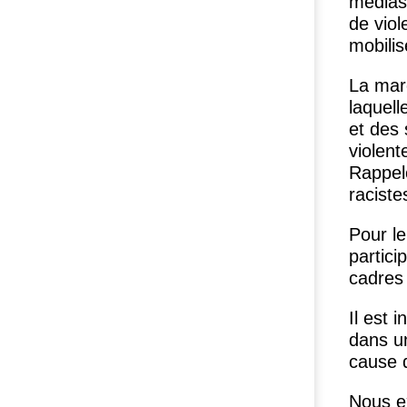
médias 
de viol
mobilis
La marc
laquel
et des 
violent
Rappel
raciste
Pour l
partici
cadres 
Il est 
dans un
cause d
Nous ex