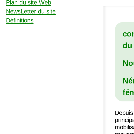
Plan du site Web
NewsLetter du site
Définitions
co
du 
No
Né
fém
Depuis
princi
mobilis