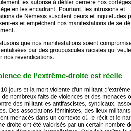
lement les autorise à défiler derrière nos cortège
tège en les encadrant. Pourtant, les intrusions et
ations de Némésis suscitent peurs et inquiétudes 
ésent-es et empêchent nos manifestations de se dé
ement.
efusons que nos manifestations soient compromise
entalisées par des groupuscules racistes qui veule
er nos revendications.
olence de l’extrême-droite est réelle
10 jours et la mort violente d’un militant d’extrême
 de nombreux faits de violences et des menaces on
ontre des militant-es antifascistes, syndicaux, assoc
ues. Des associations féministes, des lieux militants
nt menacés dans un contexte où le récit et le narr
me droite ont été valorisés par un certain nombre d