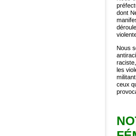
préfect
dont N
manifes
déroul
violent
Nous s
antirac
raciste
les vio
militant
ceux qu
provoca
NO
FÉ