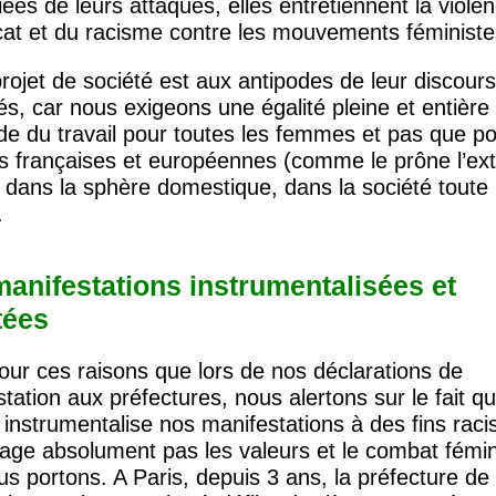
giées de leurs attaques, elles entretiennent la viole
cat et du racisme contre les mouvements féministe
rojet de société est aux antipodes de leur discours
s, car nous exigeons une égalité pleine et entière
e du travail pour toutes les femmes et pas que po
 françaises et européennes (comme le prône l’ex
, dans la sphère domestique, dans la société toute
.
anifestations instrumentalisées et
tées
our ces raisons que lors de nos déclarations de
tation aux préfectures, nous alertons sur le fait q
instrumentalise nos manifestations à des fins raci
age absolument pas les valeurs et le combat fémin
s portons. A Paris, depuis 3 ans, la préfecture de 