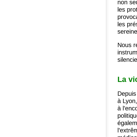
non seu
les pro
provoc
les pr
serein
Nous r
instrum
silenci
La vi
Depuis 
à Lyon,
à l’enc
politiq
égaleme
l’extrê