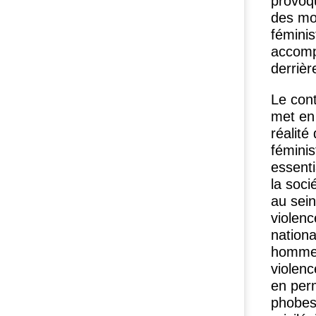
provoq
des mot
féminis
accomp
derrièr
Le cont
met en
réalité
féminis
essenti
la soci
au sein
violen
nationa
hommes
violenc
en per
phobes,