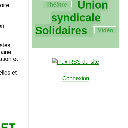
2208/2208
Union
Théâtre
oite
syndicale
on
109/2208
Solidaires
Vidéo
stes,
haine
ation et
lles et
Connexion
ET