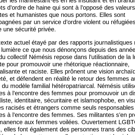
uer les manifestant
·
es en les insultant et en brand
s d’ordre de haine qui sont à l’opposé des valeur
tes et humanistes que nous portons. Elles sont
agnées par un service d’ordre violent ou réfugiée
e une sécurité privée.
exte actuel étayé par des rapports journalistiques
 lumière ce que nous dénonçons depuis des année
 du collectif Némésis repose dans l’utilisation de la l
te pour promouvoir une rhétorique réactionnaire,
alisante et raciste. Elles prônent une vision archa
été, et défendent en réalité le retour des femmes a
 du modèle familial hétéropatriarcal. Némésis utilis
ces à l’encontre des femmes pour promouvoir un di
liste, identitaire, sécuritaire et islamophobe, en vis
 racisés et étrangers comme seuls responsables
es à l’encontre des femmes. Ses militantes s’en p
manence aux femmes voilées. Ouvertement
LGBT
 elles font également des personnes trans des cib