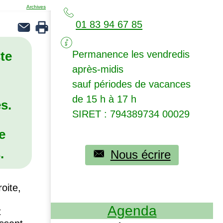
Archives
01 83 94 67 85
te
Permanence les vendredis
après-midis
sauf périodes de vacances
de 15 h à 17 h
s.
SIRET
: 794389734 00029
e
.
Nous écrire
oite,
Agenda
t