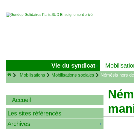
Vie du syndicat
Mobilisatio
Mobilisations
Mobilisations sociales
Némésis hors de
Némé
Accueil
mani
Les sites référencés
Archives