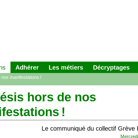
Adhérer
Les métiers
Décryptages
ns
 nos manifestations
!
sis hors de nos
festations
!
Le communiqué du collectif Grève 
Mercred