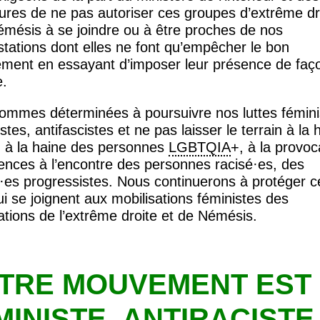
ures de ne pas autoriser ces groupes d’extrême dr
émésis à se joindre ou à être proches de nos
tations dont elles ne font qu’empêcher le bon
ement en essayant d’imposer leur présence de faç
e.
ommes déterminées à poursuivre nos luttes fémini
istes, antifascistes et ne pas laisser le terrain à la 
, à la haine des personnes
LGBTQIA
+, à la provoc
lences à l’encontre des personnes racisé
·
es, des
·
es progressistes. Nous continuerons à protéger ce
i se joignent aux mobilisations féministes des
tions de l’extrême droite et de Némésis.
TRE
MOUVEMENT
EST
MINISTE
,
ANTIRACISTE