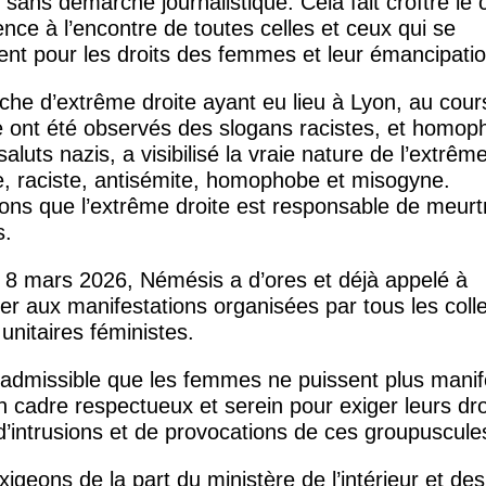
sans démarche journalistique. Cela fait croître le 
ence à l’encontre de toutes celles et ceux qui se
ent pour les droits des femmes et leur émancipatio
he d’extrême droite ayant eu lieu à Lyon, au cour
le ont été observés des slogans racistes, et homo
saluts nazis, a visibilisé la vraie nature de l’extrêm
e, raciste, antisémite, homophobe et misogyne.
ons que l’extrême droite est responsable de meurt
s.
e 8 mars 2026, Némésis a d’ores et déjà appelé à
per aux manifestations organisées par tous les colle
unitaires féministes.
inadmissible que les femmes ne puissent plus manif
 cadre respectueux et serein pour exiger leurs dro
’intrusions et de provocations de ces groupuscule
igeons de la part du ministère de l’intérieur et des