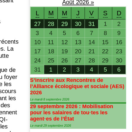
issant
Août
2026
»
s
L
M
M
J
V
S
D
s
27
28
29
30
31
1
2
3
4
5
6
7
8
9
 récents
10
11
12
13
14
15
16
s. La
17
18
19
20
21
22
23
utte
24
25
26
27
28
29
30
31
1
2
3
4
5
6
ïque de
u foyer
S’inscrire aux Rencontres de
e les
l’Alliance écologique et sociale (
AES
)
scours
2026
ant les
Le mardi 8 septembre 2026
 des
29 septembre 2026 : Mobilisation
rennent
pour les salaires de tou
·
tes les
agent
·
es de l’État
QI
-
les
Le mardi 29 septembre 2026