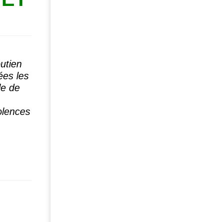
outien
ées les
le de
olences