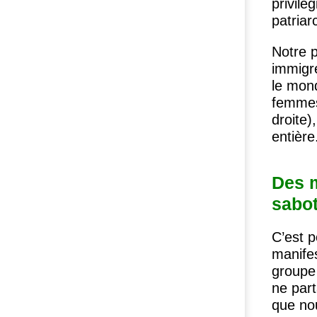
privilé
patriar
Notre p
immigré
le mond
femmes
droite)
entière
Des m
sabo
C’est p
manifes
groupe 
ne part
que nou