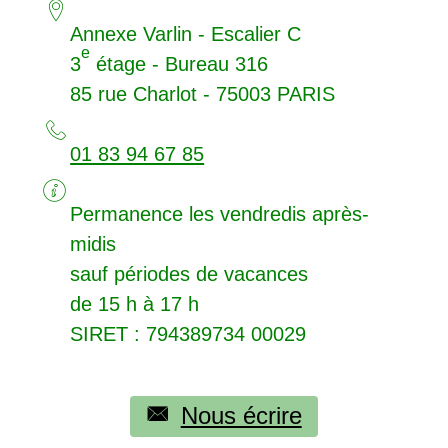
Annexe Varlin - Escalier C
e
3
étage - Bureau 316
85 rue Charlot - 75003
PARIS
01 83 94 67 85
Permanence les vendredis après-
midis
sauf périodes de vacances
de 15 h à 17 h
SIRET
: 794389734 00029
Nous écrire